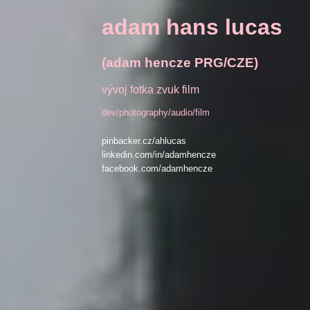
adam hans lucas
(adam hencze PRG/CZE)
vývoj fotka zvuk film
dev/photography/audio/film
pinbacker.cz/ahlucas
linkedin.com/in/adamhencze
facebook.com/adamhencze